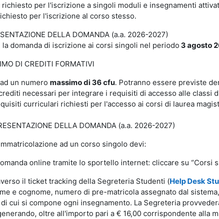
io richiesto per l'iscrizione a singoli moduli e insegnamenti attiva
richiesto per l'iscrizione al corso stesso.
ESENTAZIONE DELLA DOMANDA (a.a. 2026-2027)
la domanda di iscrizione ai corsi singoli nel periodo
3
agosto 20
MO DI CREDITI FORMATIVI
ti ad un numero
massimo di 36 cfu
. Potranno essere previste de
crediti necessari per integrare i requisiti di accesso alle class
uisiti curriculari richiesti per l'accesso ai corsi di laurea magist
RESENTAZIONE DELLA DOMANDA (a.a. 2026-2027)
’immatricolazione ad un corso singolo devi:
domanda online tramite lo sportello internet: cliccare su “Corsi s
averso il ticket tracking della Segreteria Studenti (
Help Desk Stu
me e cognome, numero di pre-matricola assegnato dal sistema, 
 di cui si compone ogni insegnamento. La Segreteria provvederà 
 generando, oltre all'importo pari a € 16,00 corrispondente alla 