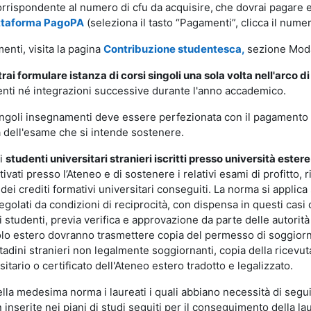
orrispondente al numero di cfu da acquisire,
che dovrai pagare 
ttaforma PagoPA
(seleziona il tasto “Pagamenti”, clicca il nu
enti, visita la pagina
Contribuzione studentesca,
sezione Moda
rai formulare istanza di corsi singoli una sola volta nell'arco d
nti né integrazioni successive durante l'anno accademico.
 singoli insegnamenti deve essere perfezionata con il pagamento
a dell'esame che si intende sostenere.
li
studenti universitari stranieri iscritti presso università ester
ivati presso l’Ateneo e di sostenere i relativi esami di profitt
 dei crediti formativi universitari conseguiti. La norma si applica
golati da condizioni di reciprocità, con dispensa in questi casi da
i studenti, previa verifica e approvazione da parte delle autorità
olo estero dovranno trasmettere copia del permesso di soggiorno 
ttadini stranieri non legalmente soggiornanti, copia della ricevu
sitario o certificato dell'Ateneo estero tradotto e legalizzato.
la medesima norma i laureati i quali abbiano necessità di segui
n inserite nei piani di studi seguiti per il conseguimento della la