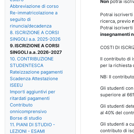
Non
potrai iscri
Abbreviazione di corso
Re-immatricolazione a
Potrai iscrivert
seguito di
ricerca, previo
n
rinuncia/decadenza
Potrai iscriverti
8. ISCRIZIONE A CORSI
insegnamenti non
SINGOLI a.a. 2025-2026
9. ISCRIZIONE A CORSI
COSTI DI ISCRI
SINGOLI a.a. 2026-2027
10. CONTRIBUZIONE
Il contributo di
STUDENTESCA
per la richiesta 
Rateizzazione pagamenti
NB: Il contribut
Scadenza Attestazione
ISEEU
Gli studenti con
Importi aggiuntivi per
superiore al 66
ritardati pagamenti
Contributo
Gli studenti de
onnicomprensivo
al 40% del contr
Borse di studio
Gli studenti a c
11. PIANI DI STUDIO -
contributo di is
LEZIONI - ESAMI