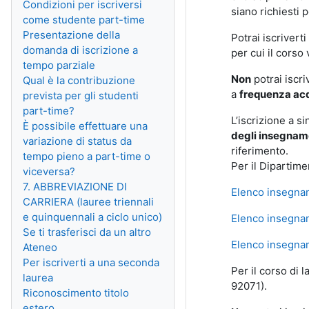
Condizioni per iscriversi
siano richiesti 
come studente part-time
Presentazione della
Potrai iscriverti
domanda di iscrizione a
per cui il corso 
tempo parziale
Non
potrai iscri
Qual è la contribuzione
a
frequenza acq
prevista per gli studenti
part-time?
L’iscrizione a s
È possibile effettuare una
degli insegnam
variazione di status da
riferimento.
tempo pieno a part-time o
Per il Dipartime
viceversa?
7. ABBREVIAZIONE DI
Elenco insegnam
CARRIERA (lauree triennali
e quinquennali a ciclo unico)
Elenco insegnam
Se ti trasferisci da un altro
Elenco insegnam
Ateneo
Per iscriverti a una seconda
Per il corso di 
laurea
92071).
Riconoscimento titolo
estero