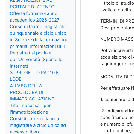
REGISTRAZIONE AL
Il titolo di stud
PORTALE DI ATENEO
livello è quello 
Offerta formativa anno
accademico 2026-2027
TERMINI DI PR
Corso di laurea magistrale
Devi presentare 
quinquennale a ciclo unico
NUMERO MASSI
in Scienze della formazione
primaria: informazioni utili
Potrai iscriver
Registrati al portale
acquisizione di 
dell'Università (Sportello
raggiungere i req
internet)
3. PROGETTO PA 110 E
MODALITÀ DI P
LODE
4. L'ABC DELLA
Per effettuare l
PROCEDURA DI
IMMATRICOLAZIONE
1. compilare la 
Titoli necessari per
2. indicare attr
l'immatricolazione
specificando no
Corsi di laurea e laurea
e numero di cfu
magistrale a ciclo unico ad
libretto online,
accesso libero