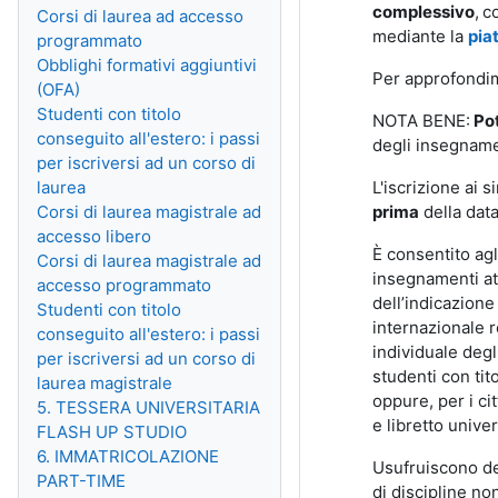
complessivo
,
c
Corsi di laurea ad accesso
mediante la
pia
programmato
Obblighi formativi aggiuntivi
Per approfondim
(OFA)
Studenti con titolo
NOTA BENE:
Pot
conseguito all'estero: i passi
degli insegname
per iscriversi ad un corso di
laurea
L'iscrizione ai
Corsi di laurea magistrale ad
prima
della dat
accesso libero
È consentito ag
Corsi di laurea magistrale ad
insegnamenti att
accesso programmato
dell’indicazione
Studenti con titolo
internazionale re
conseguito all'estero: i passi
individuale degl
per iscriversi ad un corso di
studenti con tit
laurea magistrale
oppure, per i ci
5. TESSERA UNIVERSITARIA
e libretto univer
FLASH UP STUDIO
6. IMMATRICOLAZIONE
Usufruiscono del
PART-TIME
di discipline no