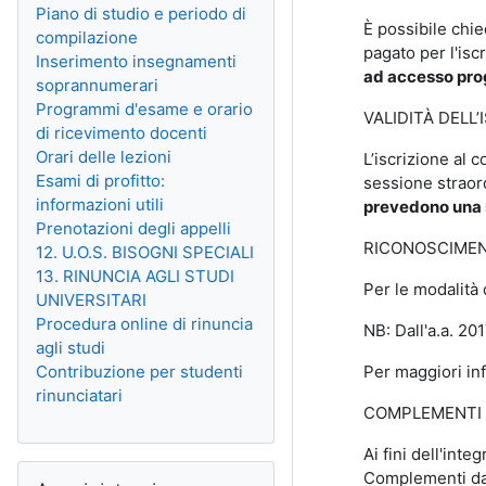
Piano di studio e periodo di
È possibile chi
compilazione
pagato per l'isc
Inserimento insegnamenti
ad accesso pro
soprannumerari
Programmi d'esame e orario
VALIDITÀ DELL’
di ricevimento docenti
Orari delle lezioni
L’iscrizione al 
Esami di profitto:
sessione straor
informazioni utili
prevedono una s
Prenotazioni degli appelli
RICONOSCIMEN
12. U.O.S. BISOGNI SPECIALI
13. RINUNCIA AGLI STUDI
Per le modalità
UNIVERSITARI
Procedura online di rinuncia
NB: Dall'a.a. 20
agli studi
Contribuzione per studenti
Per maggiori in
rinunciatari
COMPLEMENTI 
Ai fini dell'int
Salta Amministrazione
Complementi da 2