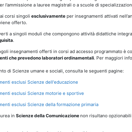
per l’ammissione a lauree magistrali o a scuole di specializzazio
 ai corsi singoli
esclusivamente
per insegnamenti attivati nell’
viene offerto.
verti a singoli moduli che compongono attività didattiche integr
uisita
.
ingoli insegnamenti offerti in corsi ad accesso programmato è c
enti che prevedono laboratori ordinamentali
. Per maggiori inf
nto di Scienze umane e sociali, consulta le seguenti pagine:
enti esclusi Scienze dell'educazione
enti esclusi Scienze motorie e sportive
enti esclusi Scienze della formazione primaria
laurea in
Scienze della Comunicazione
non risultano opzionabili