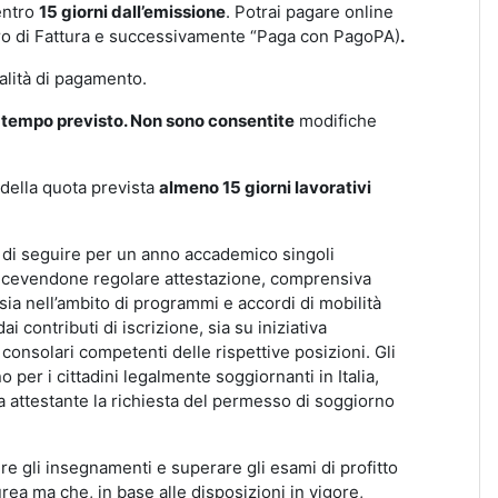
entro
15 giorni dall’emissione
. Potrai pagare online
mero di Fattura e successivamente “Paga con PagoPA)
.
lità di pagamento.
i tempo previsto. N
on sono consentite
modifiche
 della quota prevista
almeno 15 giorni lavorativi
e
di seguire per un anno accademico singoli
o, ricevendone regolare attestazione, comprensiva
 sia nell’ambito di programmi e accordi di mobilità
i contributi di iscrizione, sia su iniziativa
 consolari competenti delle rispettive posizioni. Gli
per i cittadini legalmente soggiornanti in Italia,
ta attestante la richiesta del permesso di soggiorno
re gli insegnamenti e superare gli esami di profitto
urea ma che, in base alle disposizioni in vigore,