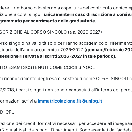
edere il rimborso o lo storno a copertura del contributo onnicom
rizione a corsi singoli
unicamente in caso di iscrizione a corsi 
grammato per scorrimento delle graduatorie.
ISCRIZIONE AL CORSO SINGOLO (a.a. 2026-2027)
corso singolo ha validità solo per l’anno accademico di riferimen
dinaria dell'anno accademico 2026-2027 (
gennaio/febbraio 2028
essione riservata a iscritti 2026-2027 in tale periodo)
.
TO ESAMI SOSTENUTI COME CORSI SINGOLI
 di riconoscimento degli esami sostenuti come CORSI SINGOLI co
17/2018, i corsi singoli non sono riconosciuti all'interno del perc
formazioni scrivi a
immatricolazione.fit@unibg.
it
DI CFU
egrazione dei crediti formativi necessari per accedere all'insegn
 cfu attivati dai singoli Dipartimenti. Sono esentati dall'addeb