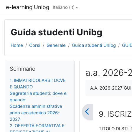
Vai al contenuto principale
e-learning Unibg
Italiano ‎(it)‎
Guida studenti Unibg
Home
Corsi
Generale
Guida studenti Unibg
GUI
Blocchi
Salta Sommario
Sommario
a.a. 2026
1. IMMATRICOLARSI: DOVE
Aggregazione dei cri
E QUANDO
A.A. 2026-2027 G
Segreteria studenti: dove e
quando
Scadenze amministrative
9. ISCRI
anno accademico 2026-
2027
2. OFFERTA FORMATIVA E
TITOLO DI STU