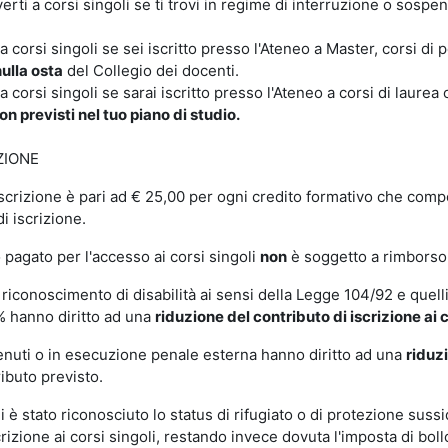
verti a corsi singoli se ti trovi in regime di interruzione o sospe
i a corsi singoli se sei iscritto presso l'Ateneo a Master, corsi d
ulla osta
del Collegio dei docenti.
 a corsi singoli se sarai iscritto presso l'Ateneo a corsi di laure
 previsti nel tuo piano di studio.
ZIONE
 iscrizione è pari ad € 25,00 per ogni credito formativo che com
di iscrizione.
o pagato per l'accesso ai corsi singoli
non
è soggetto a rimborso 
 riconoscimento di disabilità ai sensi della Legge 104/92 e quelli
% hanno diritto ad una
riduzione del contributo di iscrizione ai c
tenuti o in esecuzione penale esterna hanno diritto ad una
riduzi
ibuto previsto.
ui è stato riconosciuto lo status di rifugiato o di protezione suss
crizione ai corsi singoli, restando invece dovuta l'imposta di boll