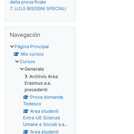
della prova finale
7. U.O.S BISOGNI SPECIALI
Salta Navegación
Navegación
Página Principal
Mis cursos
Cursos
Generale
Archivio Area
Erasmus a.a.
precedenti
Prova domande
Tedesco
Area studenti
Extra-UE Scienze
Umane e Sociali a.a...
Area studenti