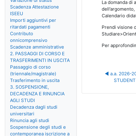
Variazione di status
La domanda di ap
Scadenza Attestazione
dell’argomento, 
ISEEU
Calendario didat
Importi aggiuntivi per
ritardati pagamenti
Prendi visione d
Contributo
Studiare>Orienta
onnicomprensivo
Per approfondim
Scadenze amministrative
2. PASSAGGI DI CORSO E
TRASFERIMENTI IN USCITA
Passaggio di corso
(triennale/magistrale)
◀︎ a.a. 2026-
Trasferimento in uscita
STUDENTE
3. SOSPENSIONE,
DECADENZA E RINUNCIA
AGLI STUDI
Decadenza dagli studi
universitari
Rinuncia agli studi
Sospensione degli studi e
contemporanea iscrizione a