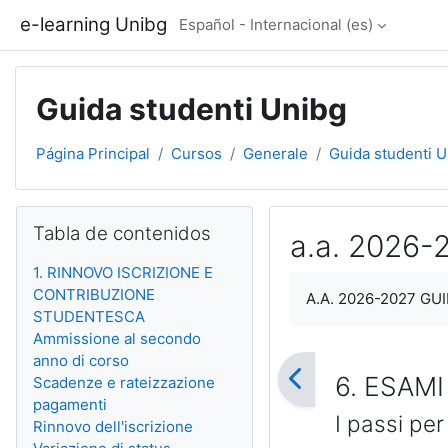
Salta al contenido principal
e-learning Unibg
Español - Internacional ‎(es)‎
Guida studenti Unibg
Página Principal
Cursos
Generale
Guida studenti 
Bloques
Salta Tabla de contenidos
Tabla de contenidos
a.a. 2026
1. RINNOVO ISCRIZIONE E
Requisitos de finali
CONTRIBUZIONE
A.A. 2026-2027 G
STUDENTESCA
Ammissione al secondo
anno di corso
6. ESAMI
Scadenze e rateizzazione
pagamenti
I passi per
Rinnovo dell'iscrizione