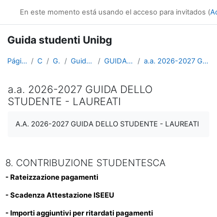
Salta al contenido principal
e-learning Unibg
En este momento está usando el acceso para invitados (
A
Guida studenti Unibg
Página Principal
Cursos
Generale
Guida studenti Unibg
GUIDA DELLO STUDENTE
a.a. 2026-2027 GUIDA DELLO STUDENTE - LAUREATI
a.a. 2026-2027 GUIDA DELLO
STUDENTE - LAUREATI
Requisitos de finalización
A.A. 2026-2027 GUIDA DELLO STUDENTE - LAUREATI
8. CONTRIBUZIONE STUDENTESCA
- Rateizzazione pagamenti
- Scadenza Attestazione ISEE
U
- Importi aggiuntivi per ritardati pagamenti