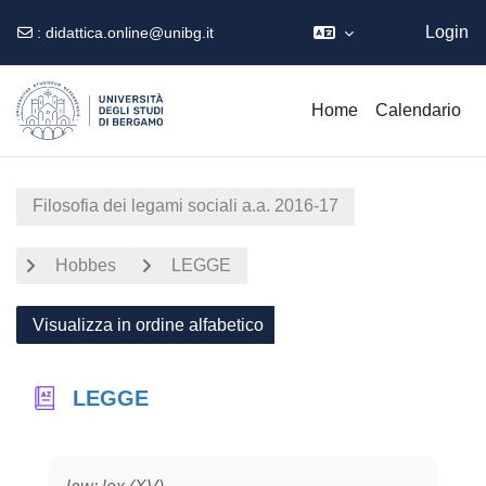
Ospite
Login
:
didattica.online@unibg.it
Vai al contenuto principale
Home
Calendario
Filosofia dei legami sociali a.a. 2016-17
Hobbes
LEGGE
Visualizza in ordine alfabetico
LEGGE
Aggregazione dei criteri