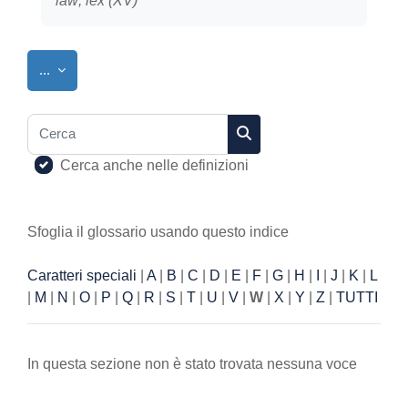
law; lex (XV)
Esporta voci
...
Cerca
Cerca
Cerca anche nelle definizioni
Sfoglia il glossario usando questo indice
Caratteri speciali
|
A
|
B
|
C
|
D
|
E
|
F
|
G
|
H
|
I
|
J
|
K
|
L
|
M
|
N
|
O
|
P
|
Q
|
R
|
S
|
T
|
U
|
V
|
W
|
X
|
Y
|
Z
|
TUTTI
In questa sezione non è stato trovata nessuna voce