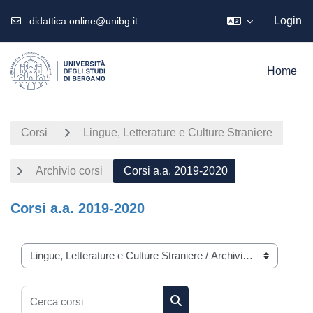
Login
:
didattica.online@unibg.it
Vai al contenuto principale
Home
Corsi
Lingue, Letterature e Culture Straniere
Archivio corsi
Corsi a.a. 2019-2020
Corsi a.a. 2019-2020
Categorie di corso
Cerca corsi