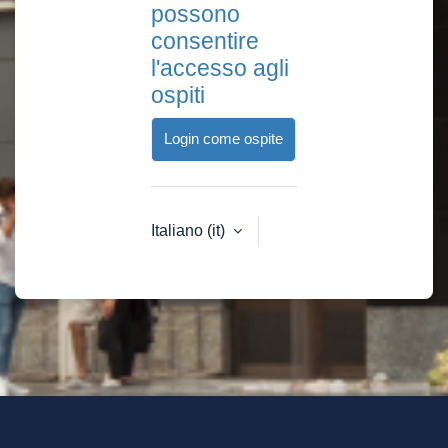
possono
consentire
l'accesso agli
ospiti
Login come ospite
Italiano ‎(it)‎