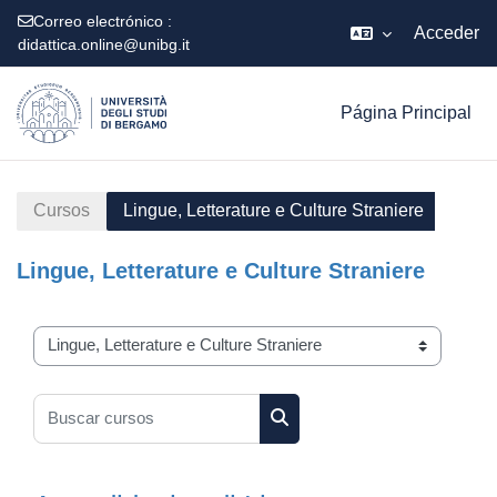
Correo electrónico :
Acceder
didattica.online@unibg.it
Salta al contenido principal
Página Principal
Cursos
Lingue, Letterature e Culture Straniere
Lingue, Letterature e Culture Straniere
Categorías
Buscar cursos
Buscar cursos