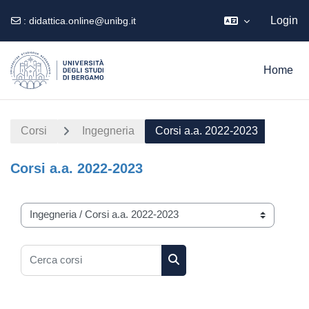
Login
:
didattica.online@unibg.it
Vai al contenuto principale
Home
Corsi
Ingegneria
Corsi a.a. 2022-2023
Corsi a.a. 2022-2023
Categorie di corso
Cerca corsi
Cerca corsi