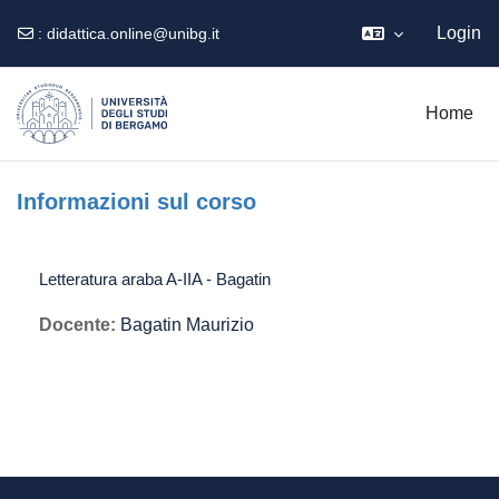
Login
:
didattica.online@unibg.it
Vai al contenuto principale
Home
Informazioni sul corso
Letteratura araba A-IIA - Bagatin
Docente:
Bagatin Maurizio