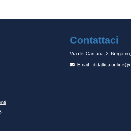
Contattaci
Via dei Caniana, 2, Bergamo
Email :
didattica.online@u
i
nti
B