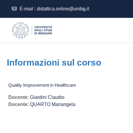
E-mail
:
didattica.online@unibg.it
Vai al contenuto principale
Informazioni sul corso
Quality Improvement in Healthcare
Docente:
Giardini Claudio
Docente:
QUARTO Mariangela