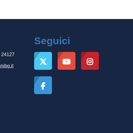
Seguici
, 24127
nibg.it