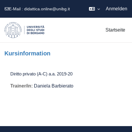
Anmelden
E-Mail :
didattica.online@unibg.it
Zum Hauptinhalt
Startseite
Kursinformation
Diritto privato (A-C) a.a. 2019-20
Trainer/in:
Daniela Barbierato