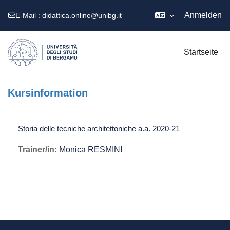
Anmelden
E-Mail :
didattica.online@unibg.it
Zum Hauptinhalt
Startseite
Kursinformation
Storia delle tecniche architettoniche a.a. 2020-21
Trainer/in:
Monica RESMINI