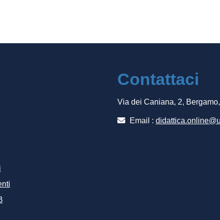
Contattaci
Via dei Caniana, 2, Bergamo
Email :
didattica.online@u
i
nti
B