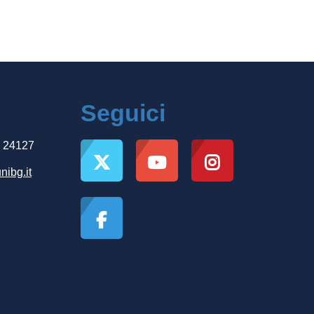
Seguici
, 24127
nibg.it