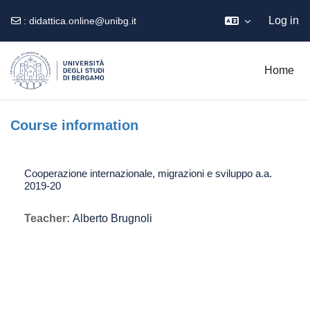
Log in
:
didattica.online@unibg.it
Skip to main content
Home
Course information
Cooperazione internazionale, migrazioni e sviluppo a.a.
2019-20
Teacher:
Alberto Brugnoli