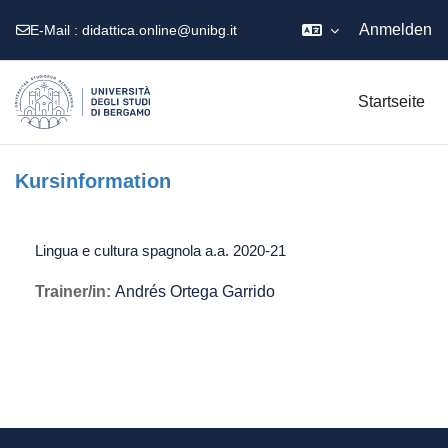
Anmelden
E-Mail :
didattica.online@unibg.it
Zum Hauptinhalt
Startseite
Kursinformation
Lingua e cultura spagnola a.a. 2020-21
Trainer/in:
Andrés Ortega Garrido