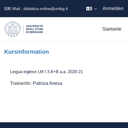
Anmelden
E-Mail :
didattica.online@unibg.it
Zum Hauptinhalt
Startseite
Kursinformation
Lingua inglese LM I 3 A+B a.a. 2020-21
Trainer/in:
Patrizia Anesa