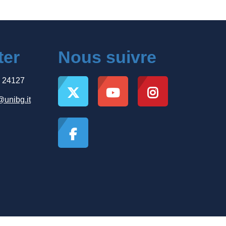
ter
Nous suivre
, 24127
@unibg.it