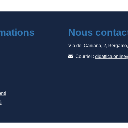
rmations
Nous contac
Via dei Caniana, 2, Bergamo
Courriel :
didattica.online
i
nti
B