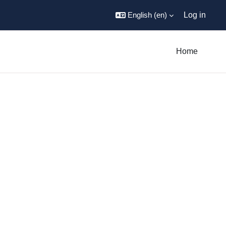
English ‎(en)‎
Log in
Home