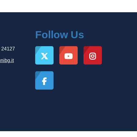
Follow Us
, 24127
nibg.it