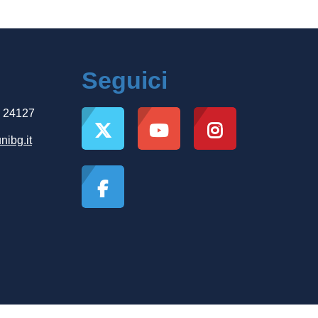
Seguici
, 24127
nibg.it