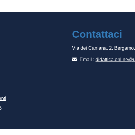
Contattaci
Via dei Caniana, 2, Bergamo
Email :
didattica.online@u
i
nti
B