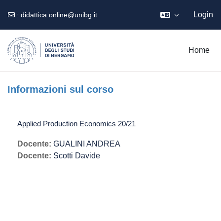
Login
:
didattica.online@unibg.it
Vai al contenuto principale
Home
Informazioni sul corso
Applied Production Economics 20/21
Docente:
GUALINI ANDREA
Docente:
Scotti Davide