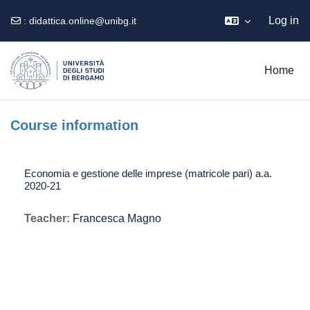
Log in
:
didattica.online@unibg.it
Skip to main content
Home
Course information
Economia e gestione delle imprese (matricole pari) a.a.
2020-21
Teacher:
Francesca Magno