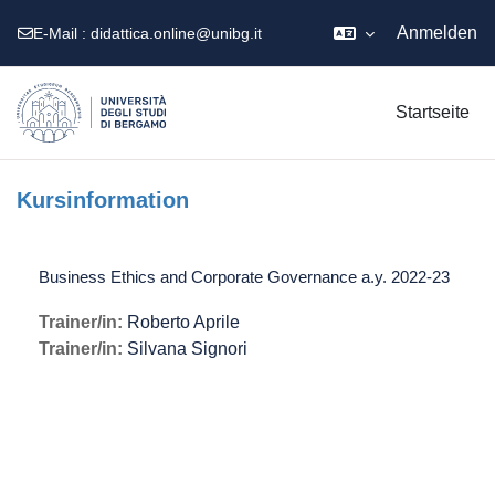
Anmelden
E-Mail :
didattica.online@unibg.it
Zum Hauptinhalt
Startseite
Kursinformation
Business Ethics and Corporate Governance a.y. 2022-23
Trainer/in:
Roberto Aprile
Trainer/in:
Silvana Signori