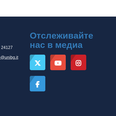
Отслеживайте
нас в медиа
, 24127
e@unibg.it