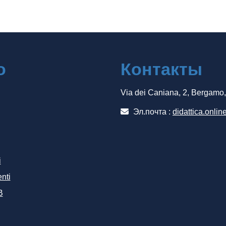
о
Контакты
Via dei Caniana, 2, Bergamo
Эл.почта :
didattica.onlin
i
nti
B