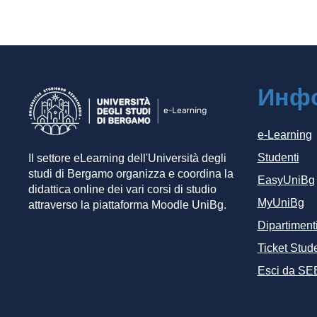
Инф
e-Learning
Studenti
Il settore eLearning dell'Università degli
studi di Bergamo organizza e coordina la
EasyUniBg
didattica online dei vari corsi di studio
MyUniBg
attraverso la piattaforma Moodle UniBg.
Dipartiment
Ticket Stude
Esci da SE