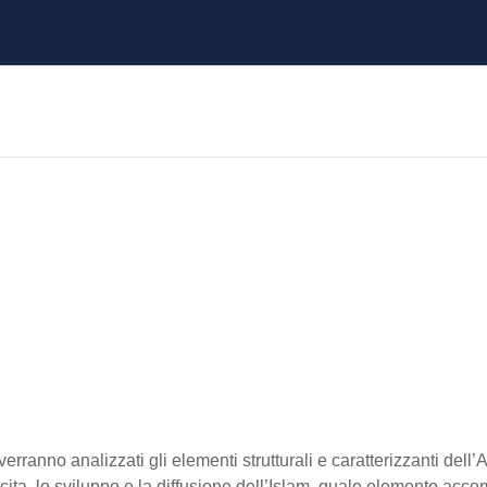
rranno analizzati gli elementi strutturali e caratterizzanti dell’Asi
a, lo sviluppo e la diffusione dell’Islam, quale elemento accomun