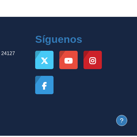
Síguenos
, 24127