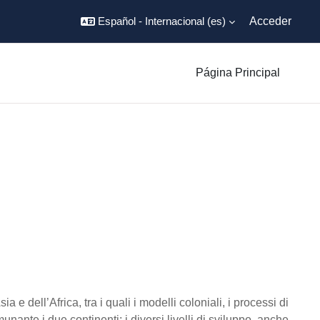
Español - Internacional ‎(es)‎
Acceder
Página Principal
a e dell’Africa, tra i quali i modelli coloniali, i processi di
ante i due continenti; i diversi livelli di sviluppo, anche