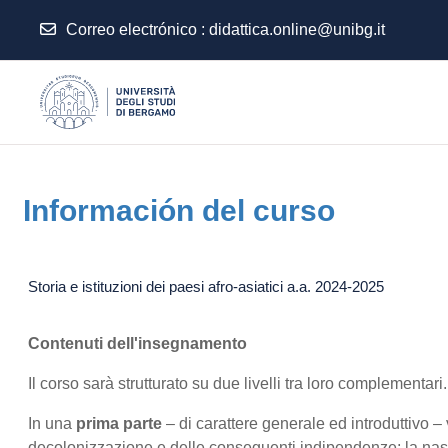
Correo electrónico :
didattica.online@unibg.it
Salta al contenido principal
Información del curso
Storia e istituzioni dei paesi afro-asiatici a.a. 2024-2025
Contenuti dell'insegnamento
Il corso sarà strutturato su due livelli tra loro complementari.
In una
prima parte
– di carattere generale ed introduttivo – ve
decolonizzazione e delle conseguenti indipendenze; la nascit