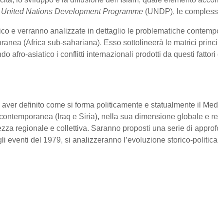
a
United Nations Development Programme
(UNDP), le complessit
ico e verranno analizzate in dettaglio le problematiche contempo
nea (Africa sub-sahariana). Esso sottolineerà le matrici principa
afro-asiatico i conflitti internazionali prodotti da questi fattor
 aver definito come si forma politicamente e statualmente il Medio
contemporanea (Iraq e Siria), nella sua dimensione globale e reg
ezza regionale e collettiva. Saranno proposti una serie di appro
dagli eventi del 1979, si analizzeranno l’evoluzione storico-politic