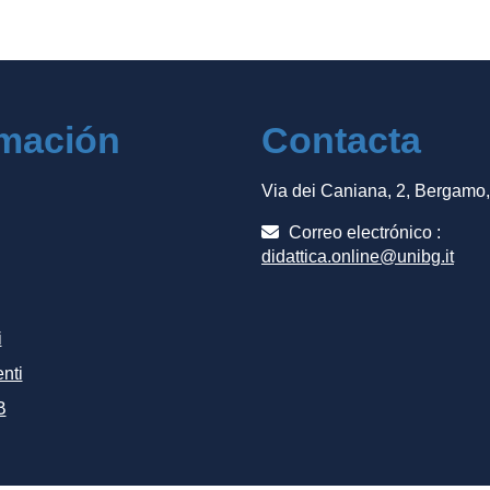
rmación
Contacta
Via dei Caniana, 2, Bergamo
Correo electrónico :
didattica.online@unibg.it
i
nti
B