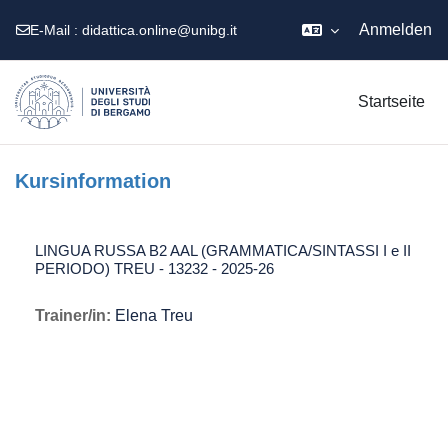
Anmelden
E-Mail :
didattica.online@unibg.it
Zum Hauptinhalt
Startseite
Kursinformation
LINGUA RUSSA B2 AAL (GRAMMATICA/SINTASSI I e II
PERIODO) TREU - 13232 - 2025-26
Trainer/in:
Elena Treu