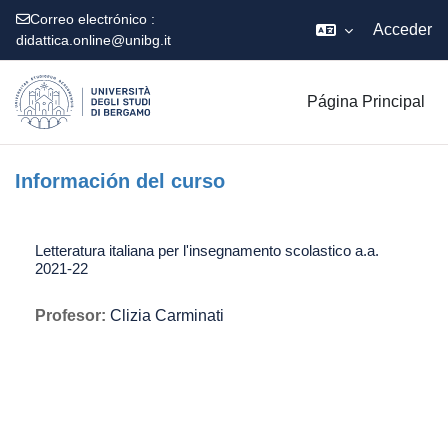
Correo electrónico :
Acceder
didattica.online@unibg.it
Salta al contenido principal
Página Principal
Información del curso
Letteratura italiana per l'insegnamento scolastico a.a.
2021-22
Profesor:
Clizia Carminati