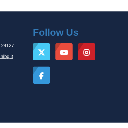
Follow Us
, 24127
nibg.it