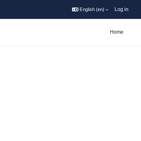
English ‎(en)‎
Log in
Home