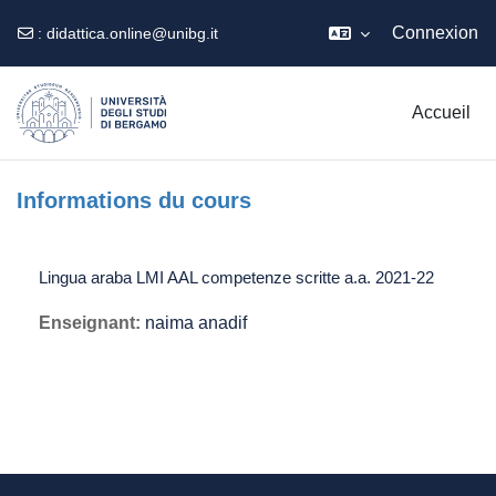
Connexion
:
didattica.online@unibg.it
Passer au contenu principal
Accueil
Informations du cours
Lingua araba LMI AAL competenze scritte a.a. 2021-22
Enseignant:
naima anadif