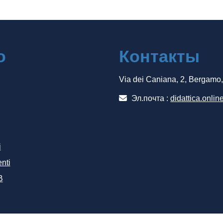
о
Контакты
Via dei Caniana, 2, Bergamo
Эл.почта :
didattica.onlin
i
nti
B