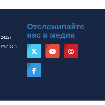
Отслеживайте
нас в медиа
, 24127
e@unibg.it