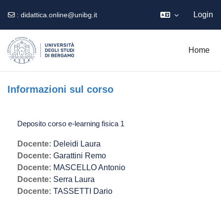
Login
:
didattica.online@unibg.it
Vai al contenuto principale
Home
Informazioni sul corso
Deposito corso e-learning fisica 1
Docente:
Deleidi Laura
Docente:
Garattini Remo
Docente:
MASCELLO Antonio
Docente:
Serra Laura
Docente:
TASSETTI Dario