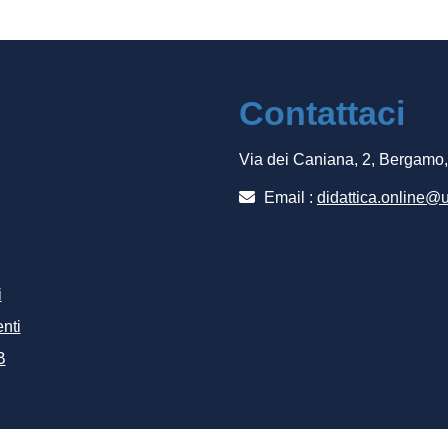
Contattaci
Via dei Caniana, 2, Bergamo
Email :
didattica.online@u
i
nti
B