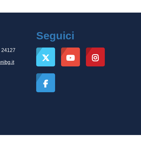
Seguici
, 24127
nibg.it