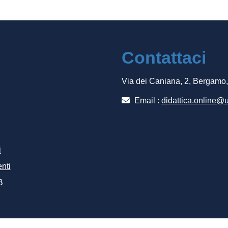
Contattaci
Via dei Caniana, 2, Bergamo
Email :
didattica.online@u
i
nti
B