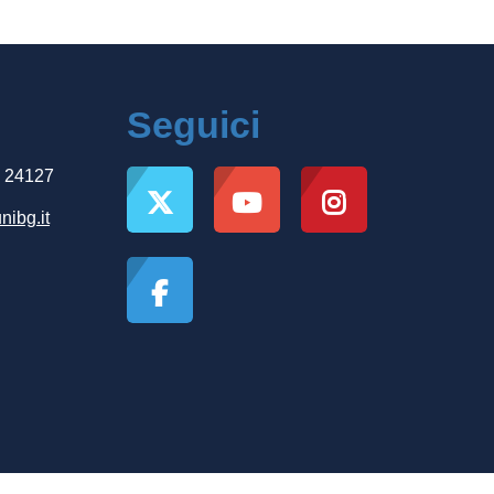
Seguici
, 24127
nibg.it