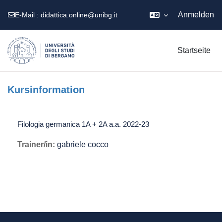
Anmelden
E-Mail :
didattica.online@unibg.it
Zum Hauptinhalt
Startseite
Kursinformation
Filologia germanica 1A + 2A a.a. 2022-23
Trainer/in:
gabriele cocco