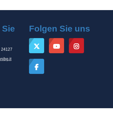
 Sie
Folgen Sie uns
, 24127
nibg.it