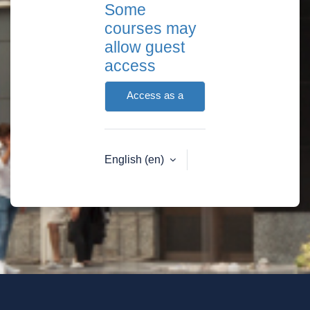
Some
courses may
allow guest
access
Access as a
guest
English ‎(en)‎