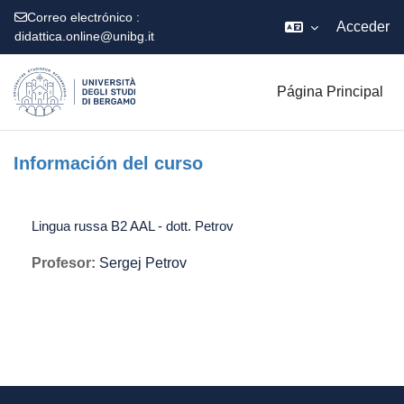
Correo electrónico :
Acceder
didattica.online@unibg.it
Salta al contenido principal
Página Principal
Información del curso
Lingua russa B2 AAL - dott. Petrov
Profesor:
Sergej Petrov