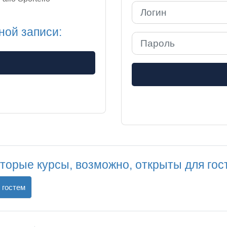
Логин
ной записи:
Пароль
торые курсы, возможно, открыты для гос
 гостем