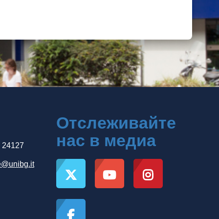
Отслеживайте
нас в медиа
, 24127
e@unibg.it