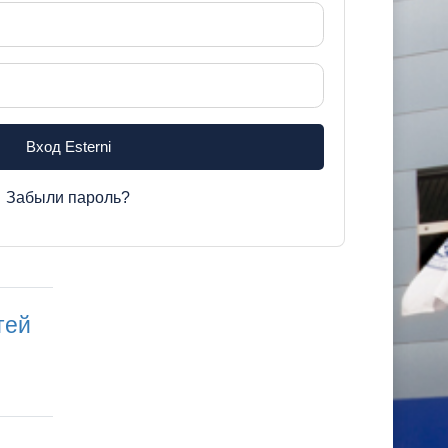
Вход Esterni
Забыли пароль?
тей