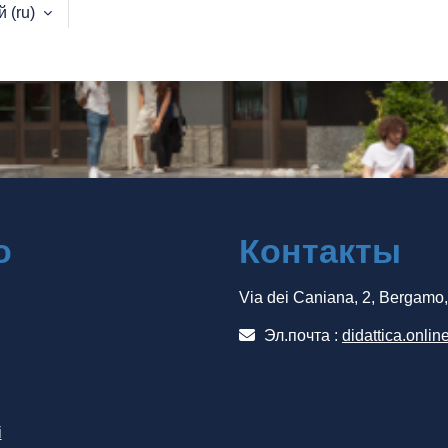
‎(ru)‎
о
Контакты
Via dei Caniana, 2, Bergamo
Эл.почта :
didattica.onlin
i