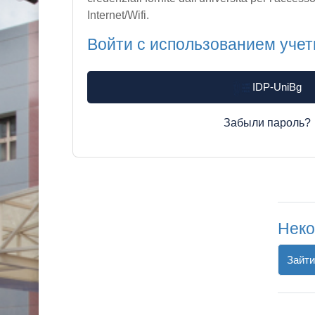
Internet/Wifi.
Войти с использованием учет
IDP-UniBg
Забыли пароль?
Неко
Зайти