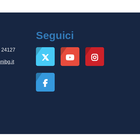
Seguici
, 24127
nibg.it