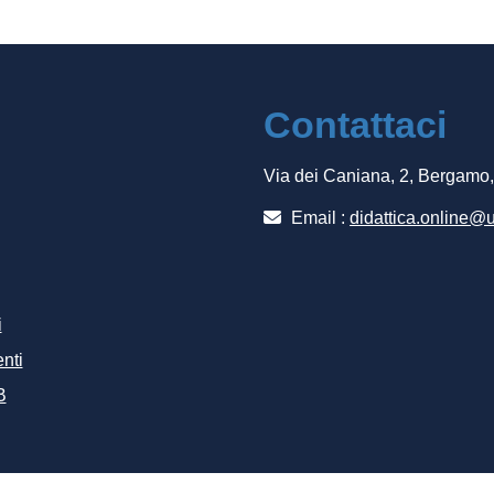
Contattaci
Via dei Caniana, 2, Bergamo
Email :
didattica.online@u
i
nti
B