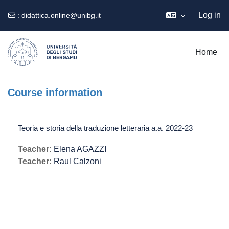
Log in
:
didattica.online@unibg.it
Skip to main content
Home
Course information
Teoria e storia della traduzione letteraria a.a. 2022-23
Teacher:
Elena AGAZZI
Teacher:
Raul Calzoni