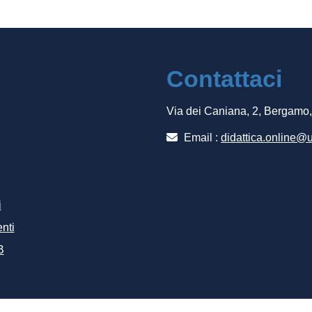
Contattaci
Via dei Caniana, 2, Bergamo
Email :
didattica.online@u
i
nti
B