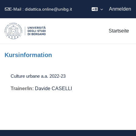
Anmelden
E-Mail :
didattica.online@unibg.it
Zum Hauptinhalt
Startseite
Kursinformation
Culture urbane a.a. 2022-23
Trainer/in:
Davide CASELLI