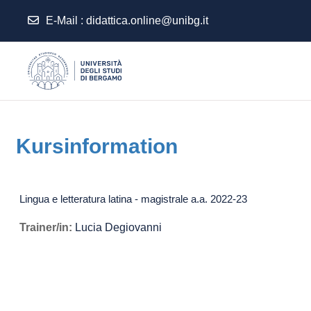
E-Mail :
didattica.online@unibg.it
Zum Hauptinhalt
Kursinformation
Lingua e letteratura latina - magistrale a.a. 2022-23
Trainer/in:
Lucia Degiovanni