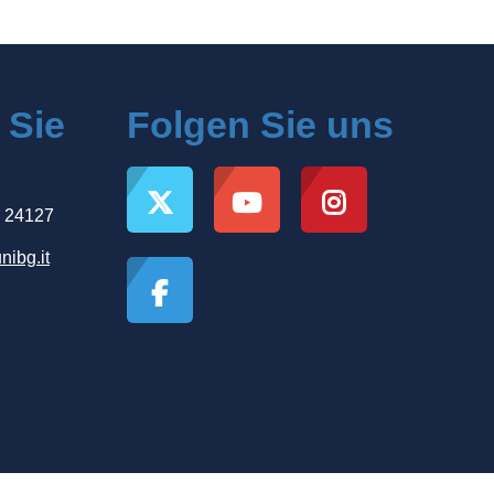
 Sie
Folgen Sie uns
, 24127
nibg.it