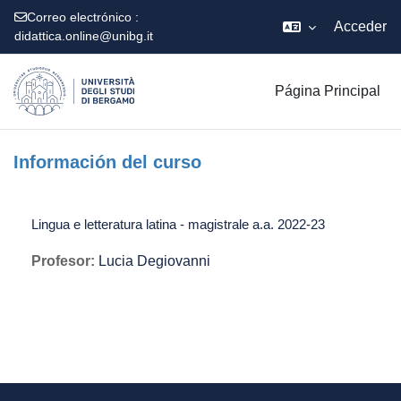
Correo electrónico :
Acceder
didattica.online@unibg.it
Salta al contenido principal
Página Principal
Información del curso
Lingua e letteratura latina - magistrale a.a. 2022-23
Profesor:
Lucia Degiovanni