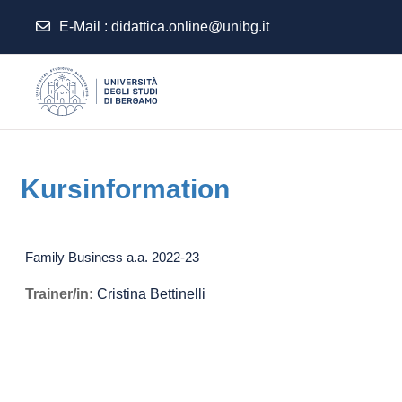
E-Mail :
didattica.online@unibg.it
Zum Hauptinhalt
Kursinformation
Family Business a.a. 2022-23
Trainer/in:
Cristina Bettinelli