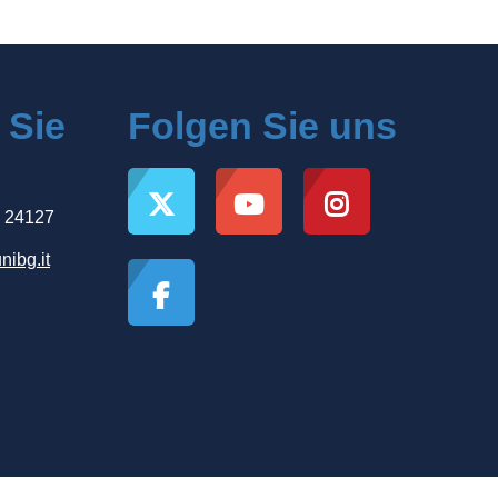
 Sie
Folgen Sie uns
, 24127
nibg.it