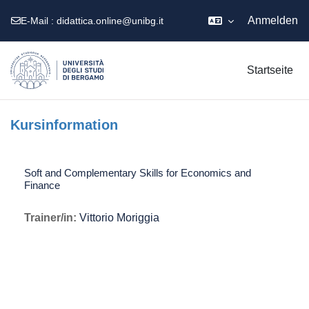
Anmelden
E-Mail :
didattica.online@unibg.it
Zum Hauptinhalt
Startseite
Kursinformation
Soft and Complementary Skills for Economics and
Finance
Trainer/in:
Vittorio Moriggia