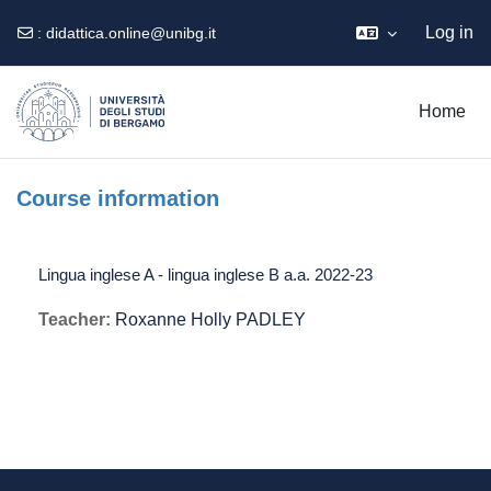
Log in
:
didattica.online@unibg.it
Skip to main content
Home
Course information
Lingua inglese A - lingua inglese B a.a. 2022-23
Teacher:
Roxanne Holly PADLEY