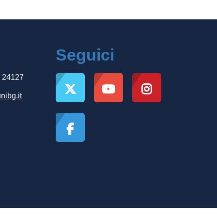
Seguici
, 24127
nibg.it