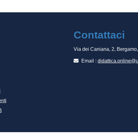
Contattaci
Via dei Caniana, 2, Bergamo
Email :
didattica.online@u
i
nti
B