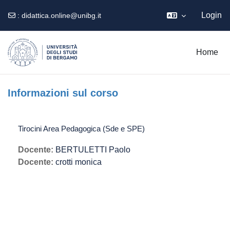
Login
:
didattica.online@unibg.it
Vai al contenuto principale
Home
Informazioni sul corso
Tirocini Area Pedagogica (Sde e SPE)
Docente:
BERTULETTI Paolo
Docente:
crotti monica