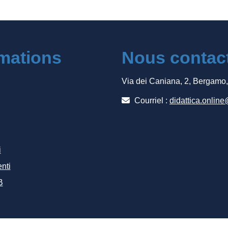
rmations
Nous contac
Via dei Caniana, 2, Bergamo
Courriel :
didattica.online
i
nti
B