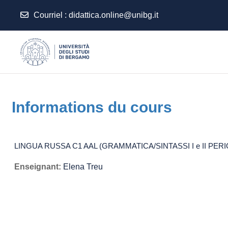
Courriel
:
didattica.online@unibg.it
Passer au contenu principal
Informations du cours
LINGUA RUSSA C1 AAL (GRAMMATICA/SINTASSI I e II PERIO
Enseignant:
Elena Treu