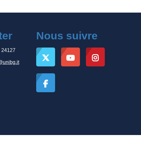
ter
Nous suivre
, 24127
@unibg.it