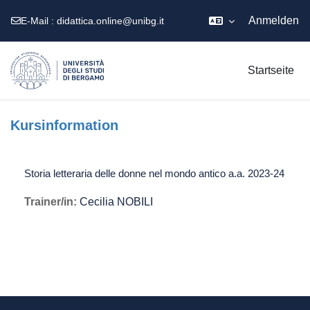
Anmelden
E-Mail :
didattica.online@unibg.it
Zum Hauptinhalt
Startseite
Kursinformation
Storia letteraria delle donne nel mondo antico a.a. 2023-24
Trainer/in:
Cecilia NOBILI